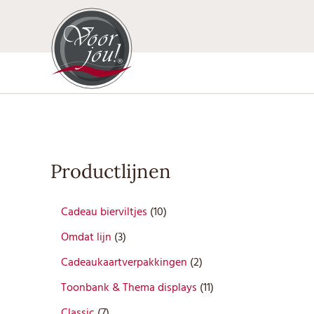
Ga
naar
de
inhoud
Productlijnen
1
Cadeau bierviltjes
10
0
3
Omdat lijn
3
p
p
r
2
Cadeaukaartverpakkingen
2
r
o
p
o
1
Toonbank & Thema displays
11
d
r
d
1
7
u
o
Classic
7