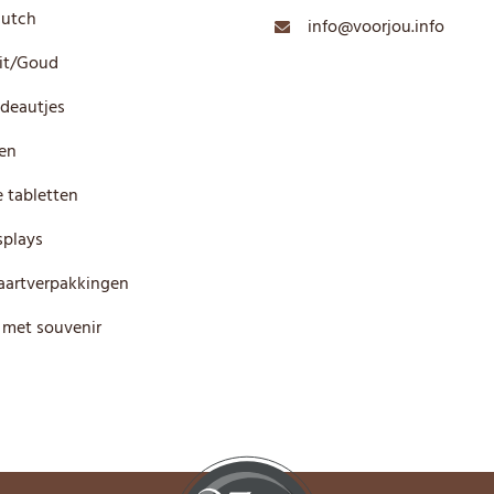
Dutch
info@voorjou.info
it/Goud
deautjes
en
 tabletten
plays
artverpakkingen
 met souvenir