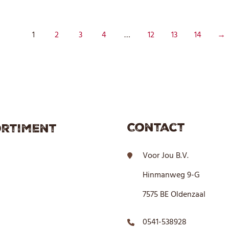
1
2
3
4
…
12
13
14
→
Contact
rtiment
Voor Jou B.V.
Hinmanweg 9-G
7575 BE Oldenzaal
0541-538928