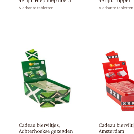
4e lijn, Hiep hiep hoera
4e lijn, Topper
Vierkante tabletten
Vierkante tabletten
Cadeau bierviltjes,
Cadeau bierviltj
Achterhoekse gezegden
Amsterdam