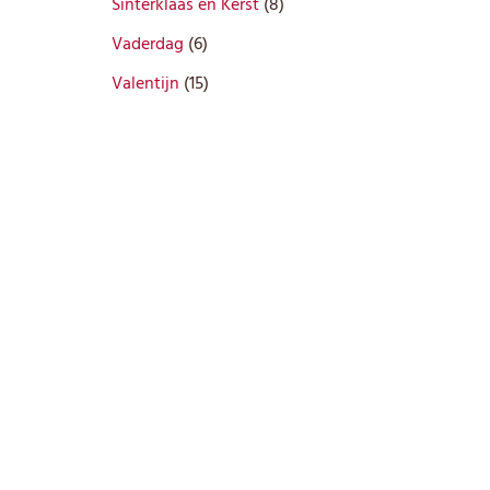
c
r
c
n
8
Sinterklaas en Kerst
8
e
p
u
t
o
t
p
n
6
r
c
Vaderdag
6
e
d
e
r
p
o
t
n
u
1
n
o
Valentijn
15
r
d
e
c
5
d
o
u
n
t
p
u
d
c
e
r
c
u
t
n
o
t
c
e
d
e
t
n
u
n
e
c
n
t
e
n