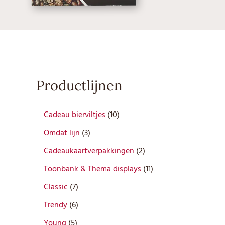
Productlijnen
1
Cadeau bierviltjes
10
0
3
Omdat lijn
3
p
p
r
2
Cadeaukaartverpakkingen
2
r
o
p
o
1
Toonbank & Thema displays
11
d
r
d
1
7
u
o
Classic
7
u
p
p
c
d
6
c
r
Trendy
6
r
t
u
p
t
o
5
o
e
c
Young
5