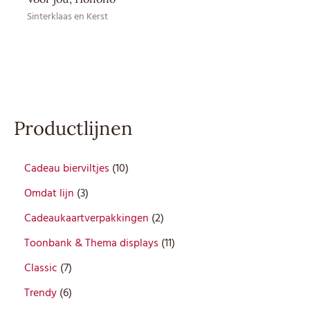
Sinterklaas en Kerst
Productlijnen
1
Cadeau bierviltjes
10
0
3
Omdat lijn
3
p
p
r
2
Cadeaukaartverpakkingen
2
r
o
p
o
1
Toonbank & Thema displays
11
d
r
d
1
7
u
o
Classic
7
u
p
p
c
d
6
c
r
Trendy
6
r
t
u
p
t
o