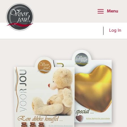
Ga
Menu
naar
Main
de
Menu
inhoud
Log In