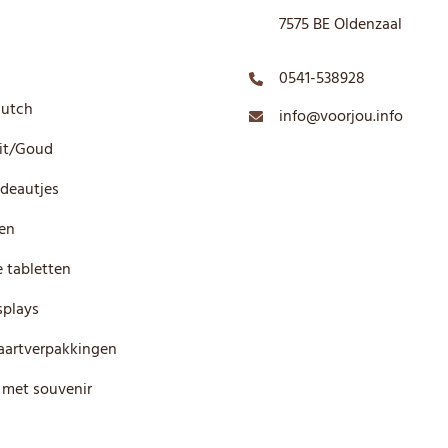
7575 BE Oldenzaal
0541-538928
Dutch
info@voorjou.info
it/Goud
deautjes
en
 tabletten
plays
artverpakkingen
 met souvenir