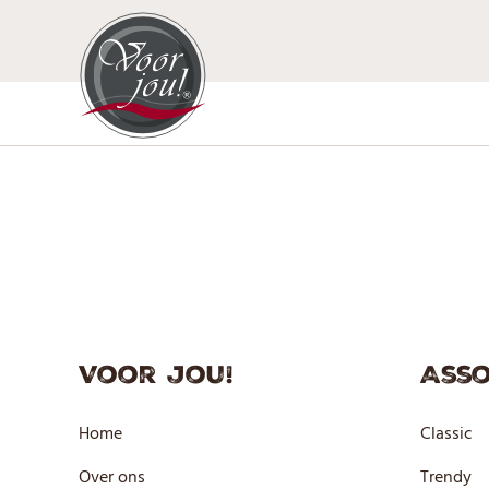
Ga
naar
de
inhoud
Voor jou!
Asso
Home
Classic
Over ons
Trendy