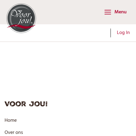
Ga
Menu
naar
Main
de
Menu
inhoud
Log In
Voor jou!
Home
Over ons