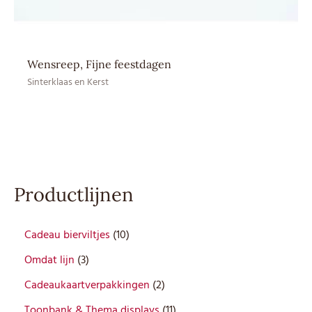
Wensreep, Fijne feestdagen
Sinterklaas en Kerst
Productlijnen
1
Cadeau bierviltjes
10
0
3
Omdat lijn
3
p
p
r
2
Cadeaukaartverpakkingen
2
r
o
p
o
1
Toonbank & Thema displays
11