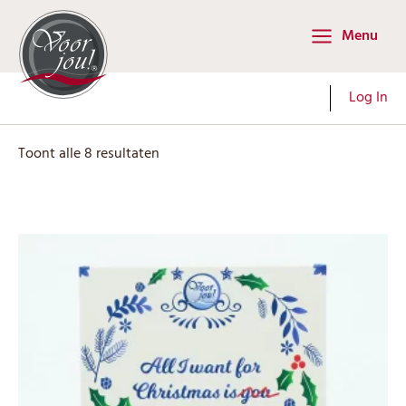
Ga
Menu
naar
Main
de
Menu
inhoud
Log In
Toont alle 8 resultaten