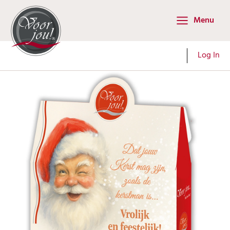
Ga
Menu
naar
Main
de
Menu
inhoud
Log In