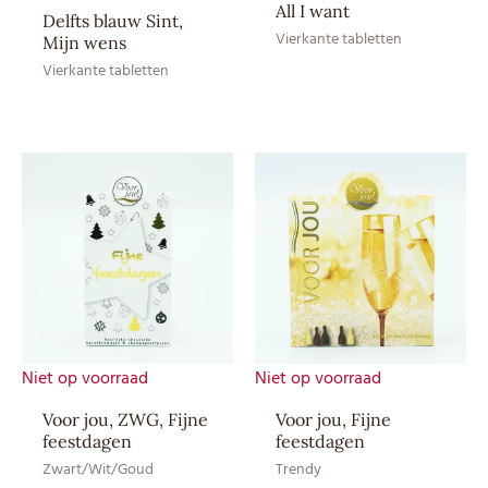
All I want
Droog en bij
Delfts blauw Sint,
Vierkante tabletten
Bewaaradvies
kamertemperatuur bewaren
Mijn wens
(12–20 ⁰C)
Vierkante tabletten
Aroma: natuurlijk vanille
aroma, Cacaoboter,
Cacaomassa, Emulgator:
Ingrediënten
SOJAlecithine, Suiker, Volle
MELKpoeder, Watervrij
MELKvet
EAN CE
8717624836084
EAN HE
8717624836091
Niet op voorraad
Niet op voorraad
Voor jou, ZWG, Fijne
Voor jou, Fijne
feestdagen
feestdagen
Zwart/Wit/Goud
Trendy