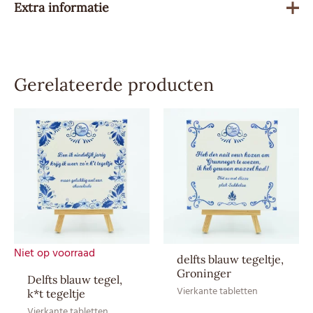
Extra informatie
Gewicht
90 g
Gerelateerde producten
Besteleenheid
1
Advies
4,79
verkoopprijs
Allergenen
Melk, Soja
Product kan sporen van noten
Sporen
bevatten.
Soort
Melkchocolade
Niet op voorraad
delfts blauw tegeltje,
Groninger
Droog en bij
Delfts blauw tegel,
Vierkante tabletten
Bewaaradvies
kamertemperatuur bewaren
k*t tegeltje
(12–20 ⁰C)
Vierkante tabletten