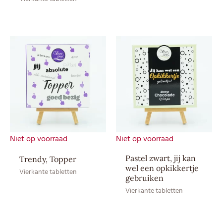
Aroma: natuurlijk vanille
aroma, Cacaoboter,
Ingrediënten
Cacaomassa, Emulgator:
SOJAlecithine, Suiker, Volle
MELKpoeder
EAN CE
8717624837814
EAN HE
–
Niet op voorraad
Niet op voorraad
Pastel zwart, jij kan
Trendy, Topper
wel een opkikkertje
Vierkante tabletten
gebruiken
Vierkante tabletten