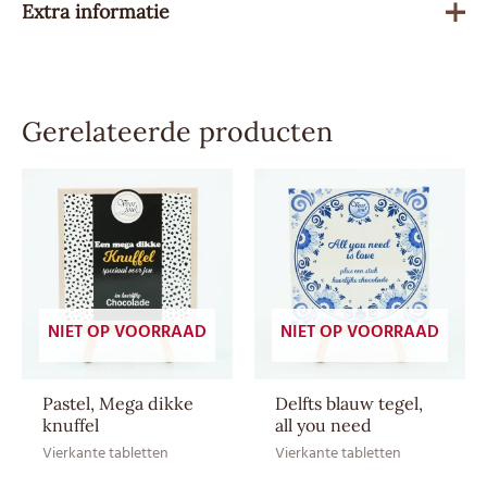
Extra informatie
Gewicht
90 g
Gerelateerde producten
Besteleenheid
1
Advies
4,79
verkoopprijs
Allergenen
Melk, Soja
Product kan sporen van noten
Sporen
NIET OP VOORRAAD
NIET OP VOORRAAD
bevatten.
Soort
Melkchocolade
Pastel, Mega dikke
Delfts blauw tegel,
knuffel
all you need
Droog en bij
Vierkante tabletten
Vierkante tabletten
Bewaaradvies
kamertemperatuur bewaren
(12–20 ⁰C)