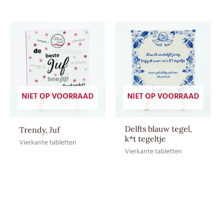
Aroma: natuurlijk vanille
aroma, Cacaoboter,
Ingrediënten
Cacaomassa, Emulgator:
SOJAlecithine, Suiker, Volle
MELKpoeder
EAN CE
8717624837821
NIET OP VOORRAAD
NIET OP VOORRAAD
EAN HE
–
Delfts blauw tegel,
Trendy, Juf
k*t tegeltje
Vierkante tabletten
Vierkante tabletten