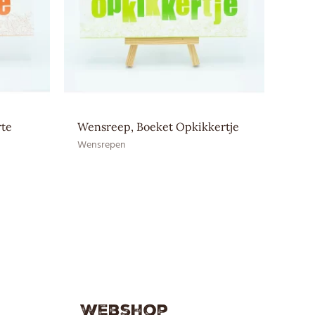
r bewaren (12–20 ⁰C)
ma, Cacaoboter, Cacaomassa, Emulgator:
MELKpoeder
rte
Wensreep, Boeket Opkikkertje
Wensrepen
Webshop