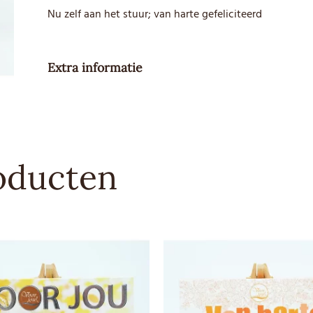
Nu zelf aan het stuur; van harte gefeliciteerd
Extra informatie
Gewicht
70 g
Besteleenheid
1
oducten
Advies
3.79
verkoopprijs
Allergenen
Melk, Soja
Sporen
Product kan sporen van noten
Soort
Melkchocolade