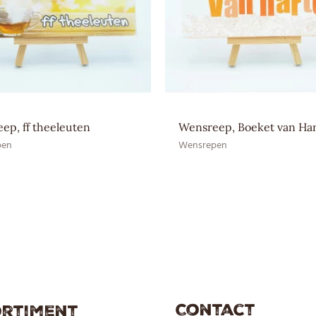
Bewaaradvies
Droog en bij kamertemperatuu
Aroma: natuurlijk vanille aro
Ingrediënten
SOJAlecithine, Suiker, Volle 
EAN CE
8717624836220
EAN HE
–
ep, ff theeleuten
Wensreep, Boeket van Ha
pen
Wensrepen
Contact
rtiment