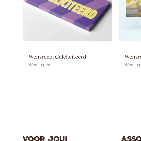
Wensreep, Gefeliciteerd
Wensre
Wensrepen
Wensre
Voor jou!
Asso