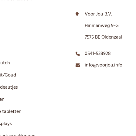
Voor Jou B.V.
Hinmanweg 9-G
7575 BE Oldenzaal
0541-538928
Dutch
info@voorjou.info
it/Goud
deautjes
en
 tabletten
plays