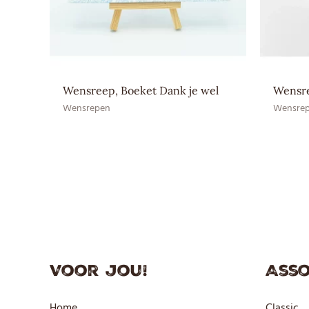
Wensreep, Boeket Dank je wel
Wensre
Wensrepen
Wensre
Voor jou!
Asso
Home
Classic