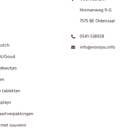
Hinmanweg 9-G
7575 BE Oldenzaal
0541-538928
Dutch
info@voorjou.info
it/Goud
deautjes
en
 tabletten
plays
artverpakkingen
 met souvenir