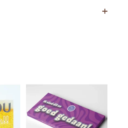
 bevatten.
r bewaren (12–20 ⁰C)
ma, Cacaoboter, Cacaomassa, Emulgator: