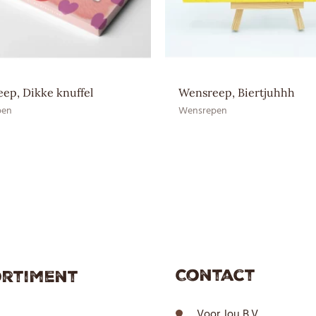
Ingrediënten
SOJAlecithine, Suiker, Volle 
EAN CE
8717624835483
EAN HE
–
ep, Dikke knuffel
Wensreep, Biertjuhhh
pen
Wensrepen
Contact
rtiment
Voor Jou B.V.