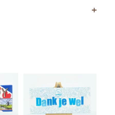
 bevatten.
r bewaren (12–20 ⁰C)
ma, Cacaoboter, Cacaomassa, Emulgator: