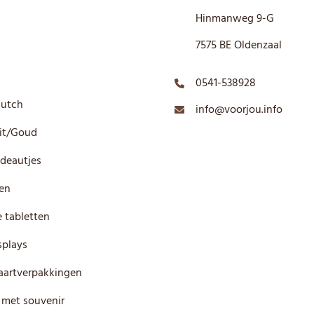
Hinmanweg 9-G
7575 BE Oldenzaal
0541-538928
Dutch
info@voorjou.info
it/Goud
deautjes
en
 tabletten
plays
artverpakkingen
 met souvenir