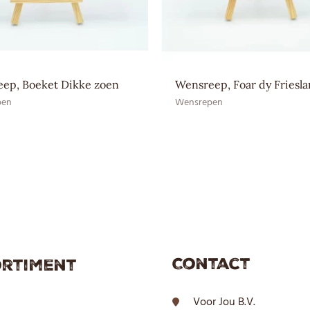
Ingrediënten
SOJAlecithine, Suiker, Volle 
EAN CE
8717624833793
EAN HE
–
ep, Boeket Dikke zoen
Wensreep, Foar dy Friesl
pen
Wensrepen
Contact
rtiment
Voor Jou B.V.