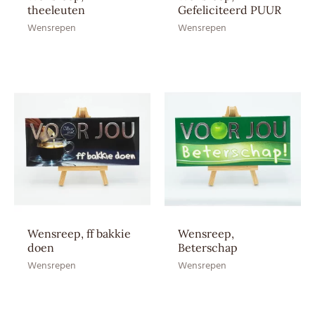
theeleuten
Gefeliciteerd PUUR
Droog en bij
Wensrepen
Wensrepen
Bewaaradvies
kamertemperatuur bewaren
(12–20 ⁰C)
Aroma: natuurlijk vanille
aroma, Cacaoboter,
Ingrediënten
Cacaomassa, Emulgator:
SOJAlecithine, Suiker, Volle
MELKpoeder
EAN CE
8717624833731
EAN HE
–
Wensreep, ff bakkie
Wensreep,
doen
Beterschap
Wensrepen
Wensrepen