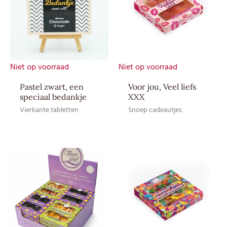
Allergenen
–
Sporen
–
Soort
Snoep
Niet op voorraad
Niet op voorraad
Droog en bij
Bewaaradvies
kamertemperatuur bewaren
Pastel zwart, een
Voor jou, Veel liefs
(12–20 ⁰C)
speciaal bedankje
XXX
Vierkante tabletten
Snoep cadeautjes
EAN CE
8717624839276