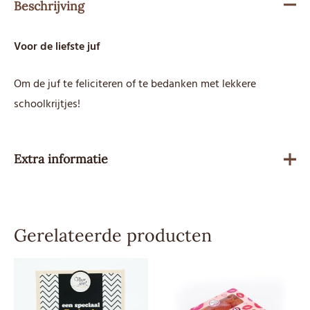
Beschrijving
Voor de liefste juf
Om de juf te feliciteren of te bedanken met lekkere
schoolkrijtjes!
Extra informatie
Gewicht
146 g
Gerelateerde producten
Besteleenheid
1
Advies
3,99
verkoopprijs