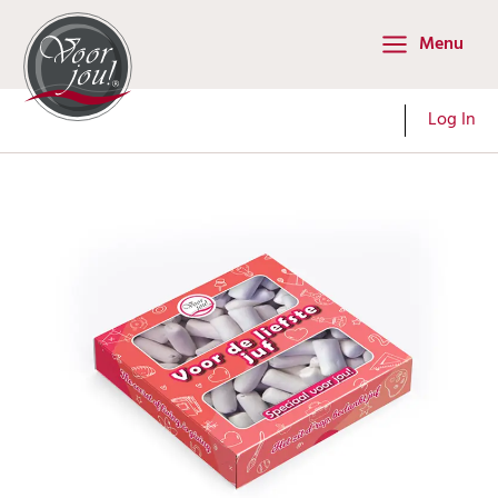
Ga
Menu
naar
Main
de
Menu
inhoud
Log In