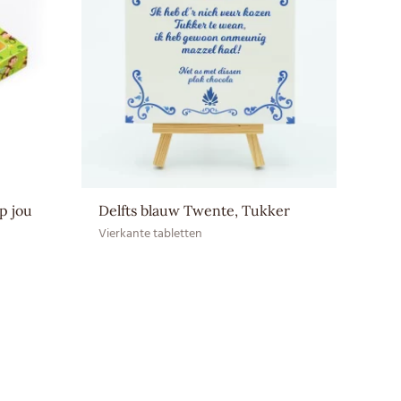
r bewaren (12–20 ⁰C)
op jou
Delfts blauw Twente, Tukker
Vierkante tabletten