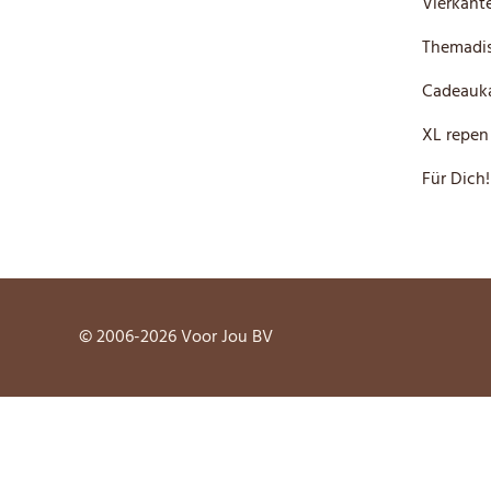
Vierkante
Themadis
Cadeauka
XL repen
Für Dich!
© 2006-2026 Voor Jou BV