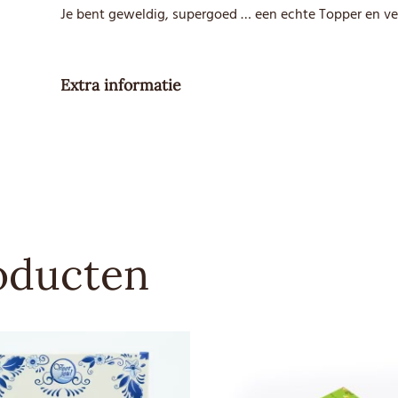
Je bent geweldig, supergoed … een echte Topper en ver
Extra informatie
Gewicht
148 g
Besteleenheid
1
Advies
3,99
verkoopprijs
oducten
Allergenen
–
Sporen
–
Soort
Snoep