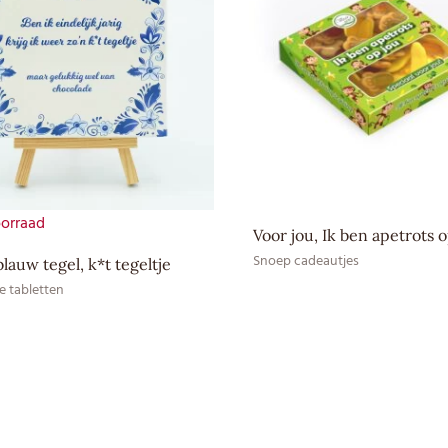
Bewaaradvies
Droog en bij kamertemperatuu
EAN CE
8717624839252
oorraad
Voor jou, Ik ben apetrots 
Snoep cadeautjes
blauw tegel, k*t tegeltje
e tabletten