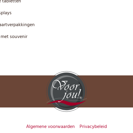
 tabletten
plays
artverpakkingen
 met souvenir
Algemene voorwaarden
Privacybeleid