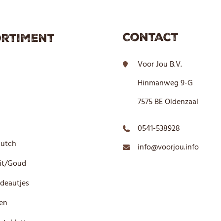
Contact
rtiment
Voor Jou B.V.
Hinmanweg 9-G
7575 BE Oldenzaal
0541-538928
Dutch
info@voorjou.info
it/Goud
deautjes
en