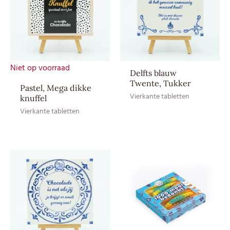
Allergenen
–
Sporen
–
Soort
Snoep
Niet op voorraad
Droog en bij
Delfts blauw
Twente, Tukker
Bewaaradvies
kamertemperatuur bewaren
Pastel, Mega dikke
Vierkante tabletten
(12–20 ⁰C)
knuffel
Vierkante tabletten
EAN CE
8717624839276