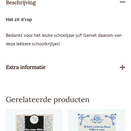
Beschrijving
Het zit d’rop
Bedankt voor het leuke schooljaar juf! Geniet daarom van
deze lekkere schoolkrijtjes!
Extra informatie
Gewicht
146 g
Gerelateerde producten
Besteleenheid
1
Advies
3,99
verkoopprijs