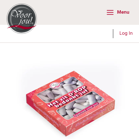
Ga
Menu
naar
Main
de
Menu
inhoud
Log In