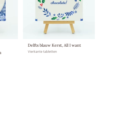
r bewaren (12–20 ⁰C)
ma, Cacaoboter, Cacaomassa, Emulgator:
MELKpoeder
Delfts blauw Kerst, All I want
Vierkante tabletten
a