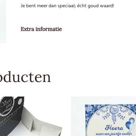
Je bent meer dan speciaal; écht goud waard!
Extra informatie
Gewicht
90 g
Besteleenheid
1
oducten
Advies
4,79
verkoopprijs
Allergenen
Melk, Soja
Sporen
Product kan sporen van noten
Soort
Melkchocolade