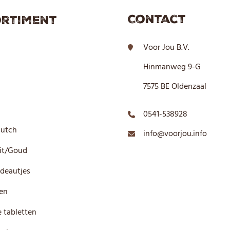
Contact
rtiment
Voor Jou B.V.
Hinmanweg 9-G
7575 BE Oldenzaal
0541-538928
Dutch
info@voorjou.info
it/Goud
deautjes
en
 tabletten