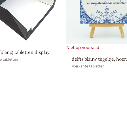
Bewaaradvies
Droog en bij kamertemperatuu
Aroma: natuurlijk vanille aro
Ingrediënten
SOJAlecithine, Suiker, Volle 
EAN CE
8717624837258
Niet op voorraad
EAN HE
–
(plano) tabletten display
delfts blauw tegeltje, hoer
e tabletten
Vierkante tabletten