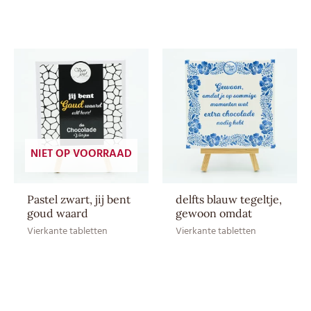
(12–20 ⁰C)
Aroma: natuurlijk vanille
aroma, Cacaoboter,
Ingrediënten
Cacaomassa, Emulgator:
SOJAlecithine, Suiker, Volle
MELKpoeder
EAN CE
8717624837739
NIET OP VOORRAAD
EAN HE
–
Pastel zwart, jij bent
delfts blauw tegeltje,
goud waard
gewoon omdat
Vierkante tabletten
Vierkante tabletten