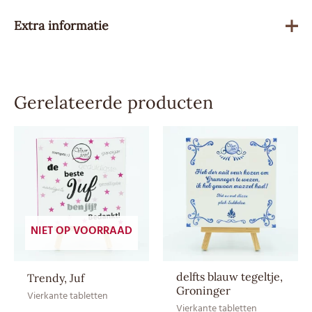
Extra informatie
Gewicht
90 g
Gerelateerde producten
Besteleenheid
1
Advies
4,79
verkoopprijs
Allergenen
Melk, Soja
Product kan sporen van noten
Sporen
NIET OP VOORRAAD
bevatten.
Soort
Melkchocolade
delfts blauw tegeltje,
Trendy, Juf
Groninger
Droog en bij
Vierkante tabletten
Vierkante tabletten
Bewaaradvies
kamertemperatuur bewaren