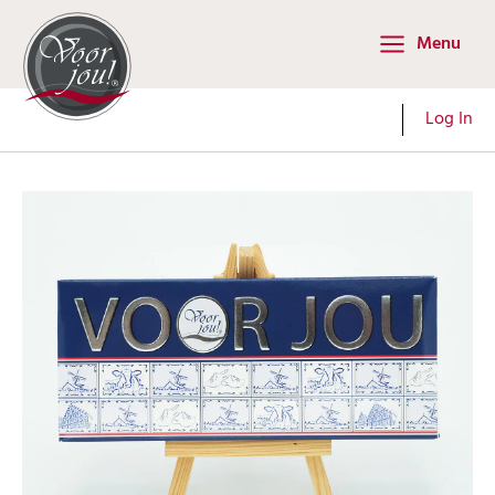
Ga
Menu
naar
Main
de
Menu
inhoud
Log In