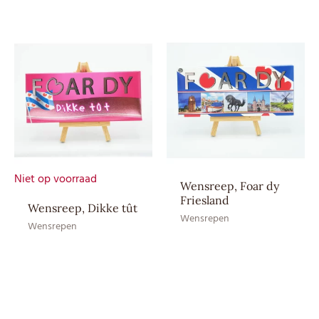
Aroma: natuurlijk vanille
aroma, Cacaoboter,
Ingrediënten
Cacaomassa, Emulgator:
SOJAlecithine, Suiker, Volle
MELKpoeder
EAN CE
8717624833953
EAN HE
–
Niet op voorraad
Wensreep, Foar dy
Friesland
Wensreep, Dikke tût
Wensrepen
Wensrepen