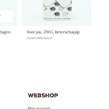
MELKpoeder, Watervrij MELKvet
D
tdagen
Voor jou, ZWG, Beterscha(a)p
Zwart/Wit/Goud
Webshop
Mijn account