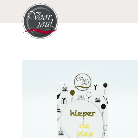
Ga
naar
de
inhoud