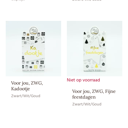
Aroma: natuurlijk vanille
aroma, Cacaoboter,
Cacaomassa, Emulgator:
Ingrediënten
SOJAlecithine, Suiker, Volle
MELKpoeder, Watervrij
MELKvet
EAN CE
8717624837319
EAN HE
8717624837616
Niet op voorraad
Voor jou, ZWG,
Kadootje
Voor jou, ZWG, Fijne
Zwart/Wit/Goud
feestdagen
Zwart/Wit/Goud