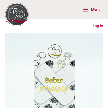
Ga
Menu
naar
Main
de
Menu
inhoud
Log In