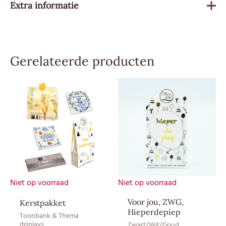
Extra informatie
Gewicht
100 g
Gerelateerde producten
Besteleenheid
6
Advies
5.79
verkoopprijs
Allergenen
Melk, Soja
Product kan sporen van noten
Sporen
bevatten.
Soort
Melk/Puur/Wit Chocolade
Niet op voorraad
Niet op voorraad
Droog en bij
Voor jou, ZWG,
Kerstpakket
Bewaaradvies
kamertemperatuur bewaren
Hieperdepiep
Toonbank & Thema
(12–20 ⁰C)
displays
Zwart/Wit/Goud