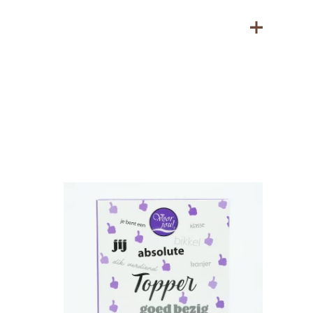
 bevatten.
r bewaren (12–20 ⁰C)
ma, Cacaoboter, Cacaomassa, Emulgator: