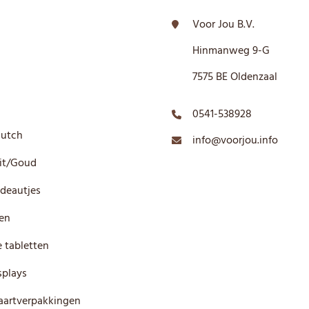
Voor Jou B.V.
Hinmanweg 9-G
7575 BE Oldenzaal
0541-538928
Dutch
info@voorjou.info
it/Goud
deautjes
en
 tabletten
plays
artverpakkingen