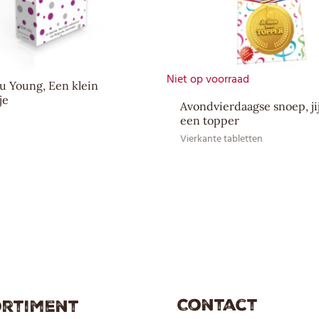
Ingrediënten
SOJAlecithine, Suiker, Volle 
EAN CE
8717624833069
Niet op voorraad
EAN HE
8717624833496
ou Young, Een klein
je
Avondvierdaagse snoep, ji
een topper
Vierkante tabletten
Contact
rtiment