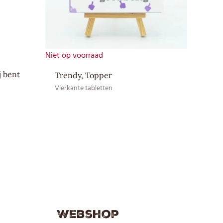
MELKpoeder, Watervrij MELKvet
Niet op voorraad
j bent
Trendy, Topper
Vierkante tabletten
Webshop