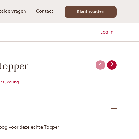
telde vragen
Contact
Klant worden
Log In
 topper
ns
,
Young
oog voor deze echte Topper