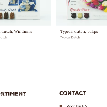
Ingrediënten
SOJAlecithine, Suiker, Volle 
EAN CE
8717624830266
EAN HE
8717624830761
l dutch, Windmills
Typical dutch, Tulips
Dutch
Typical Dutch
Contact
rtiment
Voor Jou B.V.