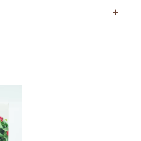
 bevatten.
r bewaren (12–20 ⁰C)
ma, Cacaoboter, Cacaomassa, Emulgator: