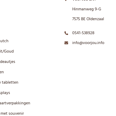
Hinmanweg 9-G
7575 BE Oldenzaal
0541-538928
Dutch
info@voorjou.info
it/Goud
deautjes
en
 tabletten
plays
artverpakkingen
 met souvenir