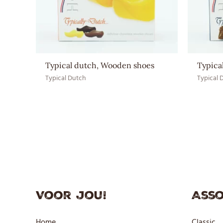
Typical dutch, Wooden shoes
Typica
Typical Dutch
Typical 
Voor jou!
Asso
Home
Classic