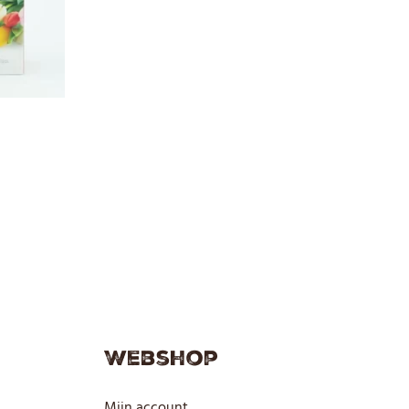
MELKpoeder, Watervrij MELKvet
Webshop
Mijn account