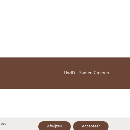
UwID - Samen Creëren
deze
Afwijzen
Accepteer