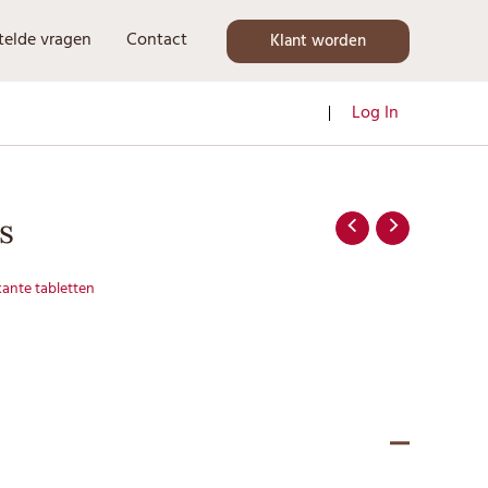
telde vragen
Contact
Klant worden
Log In
s
kante tabletten