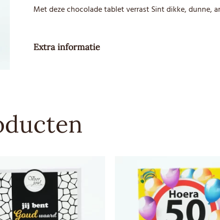
Met deze chocolade tablet verrast Sint dikke, dunne, 
Extra informatie
Gewicht
90 g
Besteleenheid
1
oducten
Advies
4,79
verkoopprijs
Allergenen
Melk, Soja
Sporen
Product kan sporen van noten
Soort
Melkchocolade