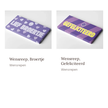
Aroma: natuurlijk vanille
aroma, Cacaoboter,
Ingrediënten
Cacaomassa, Emulgator:
SOJAlecithine, Suiker, Volle
MELKpoeder
EAN CE
8717624837364
EAN HE
–
Wensreep,
Wensreep, Broertje
Gefeliciteerd
Wensrepen
Wensrepen