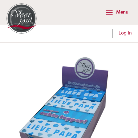
Ga
Menu
naar
Main
de
Menu
inhoud
Log In