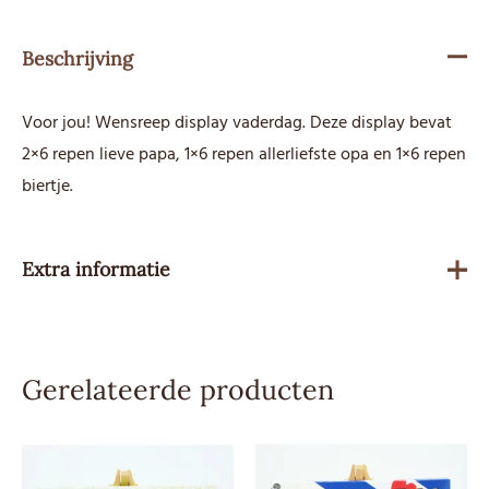
Beschrijving
Voor jou! Wensreep display vaderdag. Deze display bevat
2×6 repen lieve papa, 1×6 repen allerliefste opa en 1×6 repen
biertje.
Extra informatie
Gewicht
1680 g
Gerelateerde producten
Besteleenheid
1
Allergenen
Melk, Soja