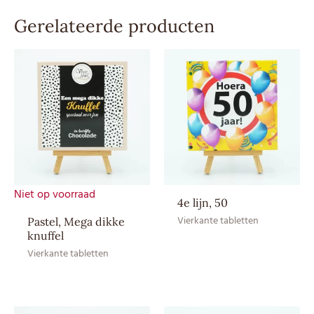
Gerelateerde producten
Besteleenheid
per stuk
Allergenen
Soja
Advies
3,25
verkoopprijs
Droog en bij
Bewaaradvies
kamertemperatuur bewaren.
Lolly’s: suiker, glucosestroop,
Niet op voorraad
voedingszuur: citroenzuur,
4e lijn, 50
aroma, kleurstof: curcumine,
Vierkante tabletten
Pastel, Mega dikke
knuffel
karmijnzuur, patentblauw V,
paprika-extract. Kauwgom
Vierkante tabletten
Appel: suiker, gom,
glucosesiroop,
bevochtigingsmiddel (sorbitol,