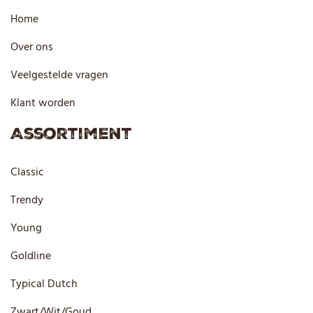
kunstmatige smaakstoffen,
Home
natuurlijke kleurstoffen (E141,
E162, E163ii).
Over ons
Veelgestelde vragen
EAN CE
8717624838880
Klant worden
Let op: Plastic schelp is niet
Veiligheid
eetbaar en niet geschikt voor
Assortiment
kinderen onder 3 jaar!
Classic
Trendy
Young
Goldline
Typical Dutch
Zwart/Wit/Goud