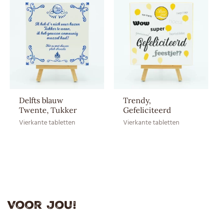
glycerine), voedingszuur
(appelzuur, citroenzuur),
aroma, emulgator
(sojalecithine),
verdikkingsmiddel (arabische
gom), glansmiddel. Kauwgom
Cola: suiker, glucosestroop,
Ingrediënten
gombasis (bevat
sojalecithine), aroma's,
Delfts blauw
Trendy,
voedingszuur (E270, E296),
Twente, Tukker
Gefeliciteerd
zuurteregelaar (E325),
Vierkante tabletten
Vierkante tabletten
glansmiddel (E901, E903, E904),
kleurstof (E150d). Likschelp:
suiker, glucose, aroma's,
kleurstoffen (E100, E141, E160a,
E163). Snoephorloge: suiker,
magnesiumstearaat (E470b),
Voor jou!
citroenzuur (E330),
glucosestroop,