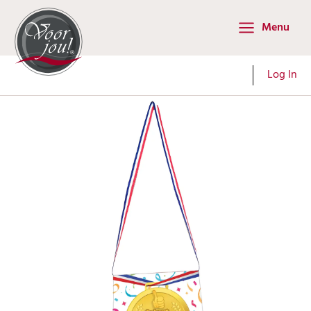
Ga
Menu
naar
Main
de
Menu
inhoud
Log In