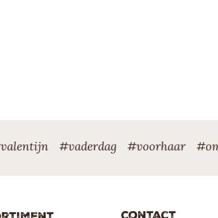
ntijn #vaderdag #voorhaar #omdath
Contact
rtiment