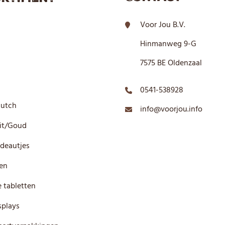
Voor Jou B.V.
Hinmanweg 9-G
7575 BE Oldenzaal
0541-538928
Dutch
info@voorjou.info
it/Goud
deautjes
en
 tabletten
plays