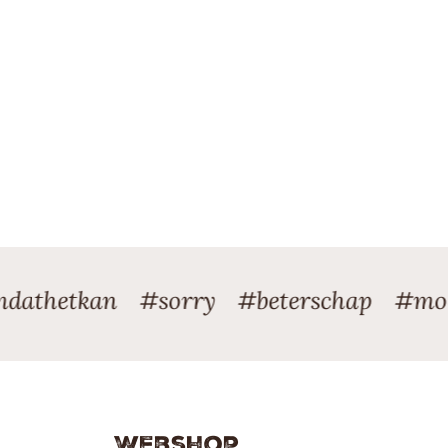
etkan #sorry #beterschap #moederda
Webshop