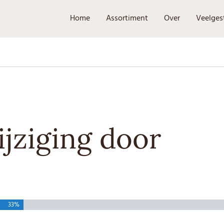
Home
Assortiment
Over
Veelges
jziging door
33%